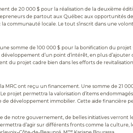
ent de 20 000 $ pour la réalisation de la deuxième édit
ntrepreneurs de partout aux Québec aux opportunités de r
c la communauté locale. Le tout s’inscrit dans une volont
r une somme de 100 000 $ pour la bonification du projet
le développement d’un point d’intérêt, en plus d’ajouter
ent du projet cadre bien dans les efforts de revitalisatio
e la MRC ont reçu un financement. Une somme de 21 000 $
. Le projet permettra la valorisation d’items endommagés
 de développement immobilier. Cette aide financière pe
ière de notre gouvernement, de belles initiatives verront
rmettra d’agir sur différents fronts comme la culture, le 
me
arlevoix–Côte-de-Beaupré, M
Kariane Bourassa.