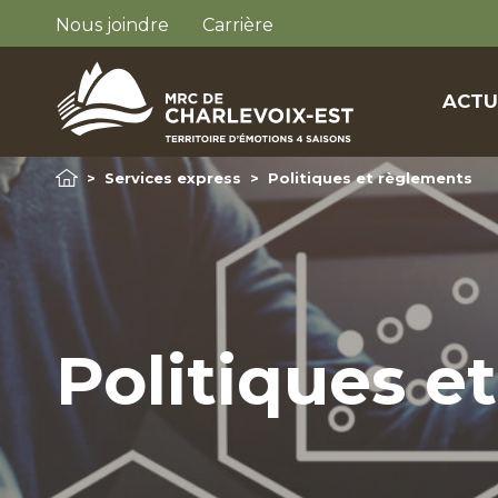
Nous joindre
Carrière
ACTU
>
Services express
>
Politiques et règlements
Politiques e