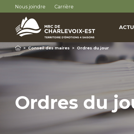
Nous joindre
Carrière
ACTU
>
Conseil des maires
>
Ordres du jour
Ordres du jo