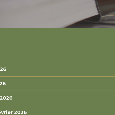
026
026
 2026
évrier 2026