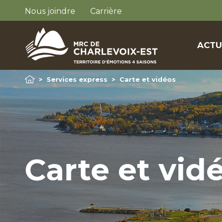
Nous joindre
Carrière
ACTU
>
Services express
>
Carte et vidéos
Carte et vid