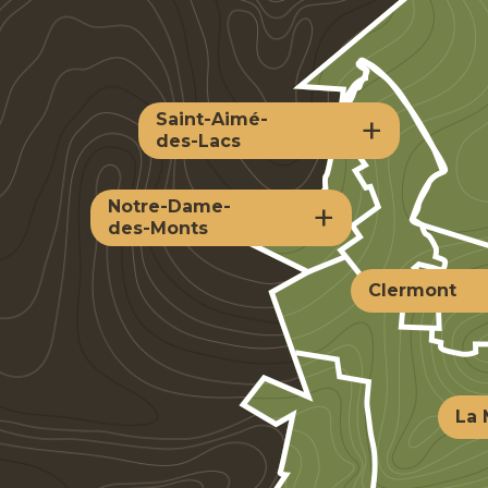
+
Saint-Aimé-
des-Lacs
+
Notre-Dame-
des-Monts
Clermont
La 