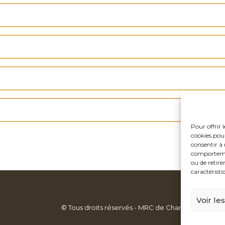
Pour offrir 
cookies pour
consentir à 
comportement
ou de retire
caractéristi
Voir le
© Tous droits réservés - MRC de Charlevoix-Est
|