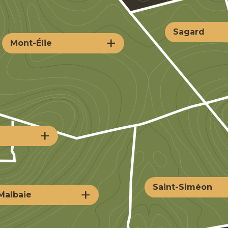
Sagard
+
Mont-Élie
+
Saint-Siméon
+
Malbaie