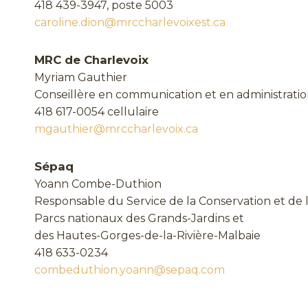
418 439-3947, poste 5003
caroline.dion@mrccharlevoixest.ca
MRC de Charlevoix
Myriam Gauthier
Conseillère en communication et en administrati
418 617-0054 cellulaire
mgauthier@mrccharlevoix.ca
Sépaq
Yoann Combe-Duthion
Responsable du Service de la Conservation et de 
Parcs nationaux des Grands-Jardins et
des Hautes-Gorges-de-la-Rivière-Malbaie
418 633-0234
combeduthion.yoann@sepaq.com