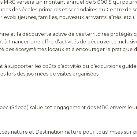
s MRC versera un montant annuel de 5 000 $ qui pourra 
oupes des écoles primaires et secondaires du Centre de s
oix (jeunes, familles, nouveaux arrivants, aînés, etc.).
enne et la découverte active de ces territoires protégés q
nt à financer une offre d’activités de découverte inclusi
ilité des écosystèmes locaux et à encourager la pratique d’a
à supporter les coûts d’activités ou d’excursions guidé
s lors des journées de visites organisées.
Québec (Sépaq) salue cet engagement des MRC envers le
res Accès nature et Destination nature pour tous! mises s