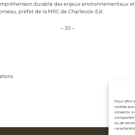
 compréhension durable des enjeux environnementaux et
omeau, préfet de la MRC de Charlevoix-Est.
– 30 –
ations
Pour offrir 
cookies pour
consentir à 
comportement
ou de retire
caractéristi