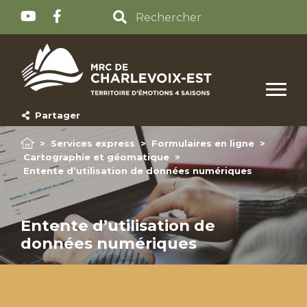
Partager
>
Services express
>
Formulaires en ligne
>
Cartographie et géomatique
>
Entente d’utilisation de données numériques
Entente d’utilisation de
données numériques