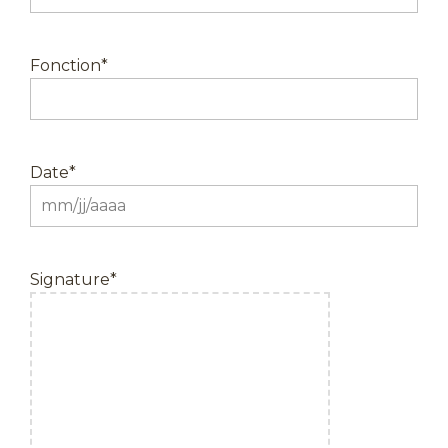
Fonction
*
Date
*
MM
slash
JJ
Signature
*
slash
AAAA