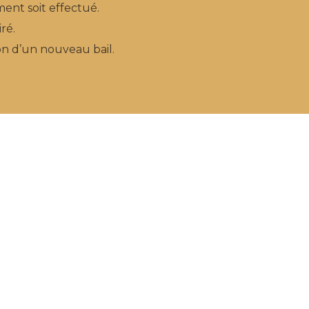
ent soit effectué.
ré.
on d’un nouveau bail.