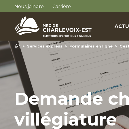
Nous joindre
Carrière
ACTU
>
Services express
>
Formulaires en ligne
>
Gest
Demande ch
villégiature