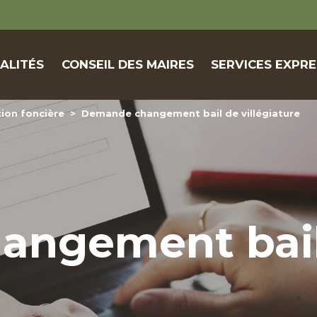
ALITÉS
CONSEIL DES MAIRES
SERVICES EXPRE
ion foncière
>
Demande changement bail de villégiature
angement bail