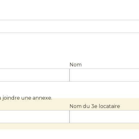
Nom
 ou joindre une annexe.
Nom du 3e locataire