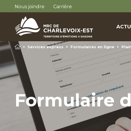
Nous joindre
Carrière
ACTU
>
Services express
>
Formulaires en ligne
>
Plai
Formulaire 