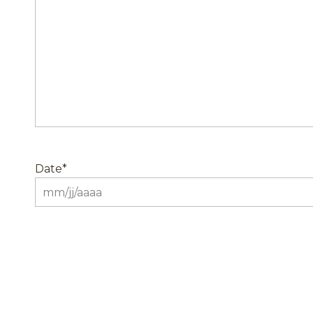
Date
*
MM
slash
JJ
slash
AAAA