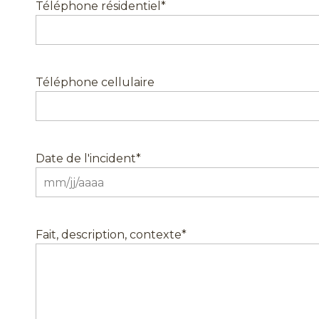
Téléphone résidentiel
*
Téléphone cellulaire
Date de l'incident
*
MM
slash
JJ
Fait, description, contexte
*
slash
AAAA