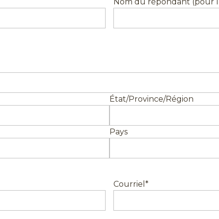
Nom du répondant (pour l
État/Province/Région
Pays
Courriel
*