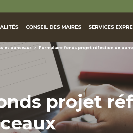
ALITÉS
CONSEIL DES MAIRES
SERVICES EXPRE
s et ponceaux
>
Formulaire fonds projet réfection de pon
onds projet ré
nceaux