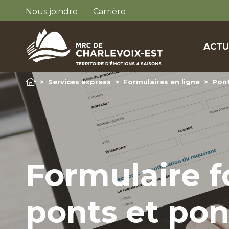
Nous joindre
Carrière
ACTU
>
Services express
>
Formulaires en ligne
>
Pont
Formulaire f
ponts et po